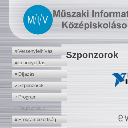
Versenyfelhívás
Szponzorok
Lebonyolítás
Díjazás
Szponzorok
Program
Regisztráció
Programbizottság