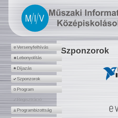
Versenyfelhívás
Szponzorok
Lebonyolítás
Díjazás
Szponzorok
Program
Regisztráció
Programbizottság