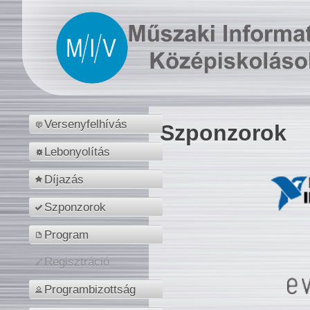
Versenyfelhívás
Szponzorok
Lebonyolítás
Díjazás
Szponzorok
Program
Regisztráció
Programbizottság