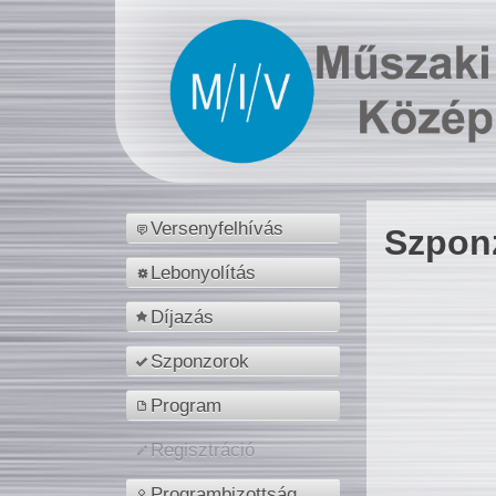
Versenyfelhívás
Szpon
Lebonyolítás
Díjazás
Szponzorok
Program
Regisztráció
Programbizottság