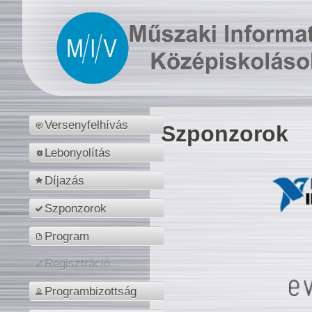
Versenyfelhívás
Szponzorok
Lebonyolítás
Díjazás
Szponzorok
Program
Regisztráció
Programbizottság