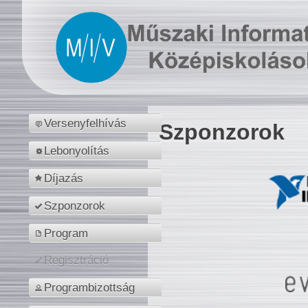
Versenyfelhívás
Szponzorok
Lebonyolítás
Díjazás
Szponzorok
Program
Regisztráció
Programbizottság