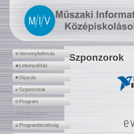
Versenyfelhívás
Szponzorok
Lebonyolítás
Díjazás
Szponzorok
Program
Regisztráció
Programbizottság