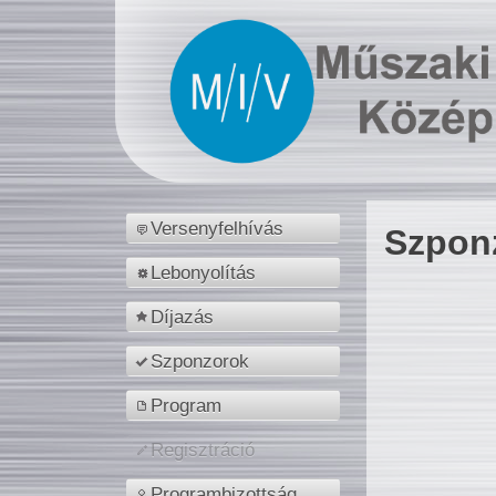
Versenyfelhívás
Szpon
Lebonyolítás
Díjazás
Szponzorok
Program
Regisztráció
Programbizottság