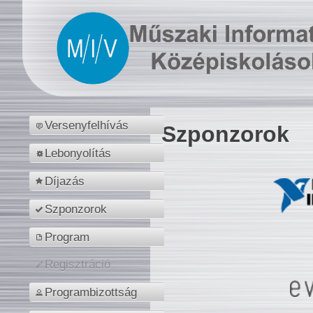
Versenyfelhívás
Szponzorok
Lebonyolítás
Díjazás
Szponzorok
Program
Regisztráció
Programbizottság