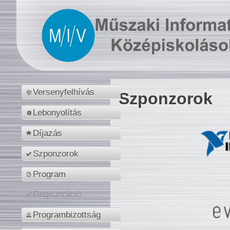
Versenyfelhívás
Szponzorok
Lebonyolítás
Díjazás
Szponzorok
Program
Regisztráció
Programbizottság