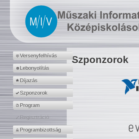
Versenyfelhívás
Szponzorok
Lebonyolítás
Díjazás
Szponzorok
Program
Regisztráció
Programbizottság