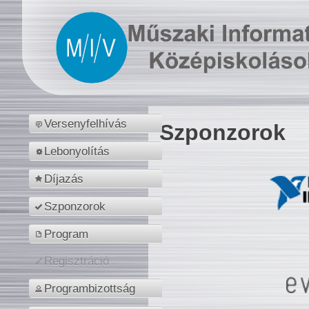
Versenyfelhívás
Szponzorok
Lebonyolítás
Díjazás
Szponzorok
Program
Regisztráció
Programbizottság