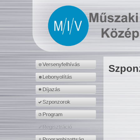
Versenyfelhívás
Szpon
Lebonyolítás
Díjazás
Szponzorok
Program
Regisztráció
Programbizottság