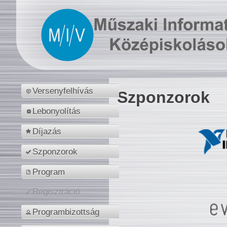
Versenyfelhívás
Szponzorok
Lebonyolítás
Díjazás
Szponzorok
Program
Regisztráció
Programbizottság