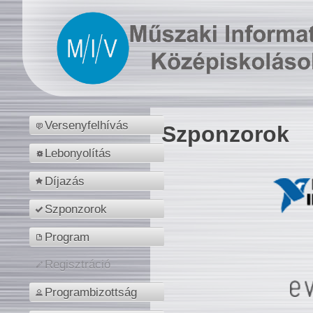
Versenyfelhívás
Szponzorok
Lebonyolítás
Díjazás
Szponzorok
Program
Regisztráció
Programbizottság