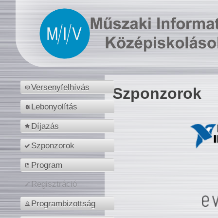
Versenyfelhívás
Szponzorok
Lebonyolítás
Díjazás
Szponzorok
Program
Regisztráció
Programbizottság