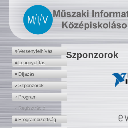
Versenyfelhívás
Szponzorok
Lebonyolítás
Díjazás
Szponzorok
Program
Regisztráció
Programbizottság