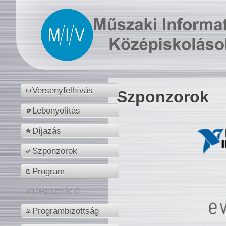
Versenyfelhívás
Szponzorok
Lebonyolítás
Díjazás
Szponzorok
Program
Regisztráció
Programbizottság