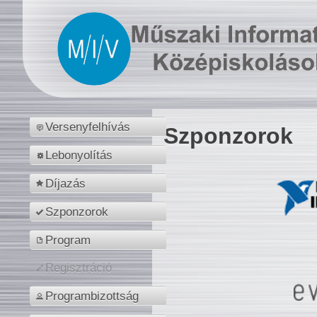
Versenyfelhívás
Szponzorok
Lebonyolítás
Díjazás
Szponzorok
Program
Regisztráció
Programbizottság