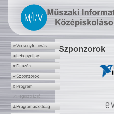
Versenyfelhívás
Szponzorok
Lebonyolítás
Díjazás
Szponzorok
Program
Regisztráció
Programbizottság