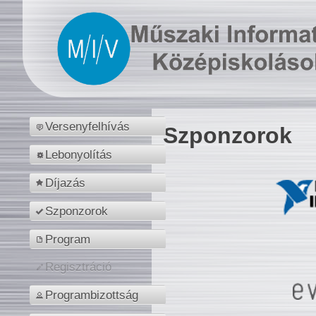
Versenyfelhívás
Szponzorok
Lebonyolítás
Díjazás
Szponzorok
Program
Regisztráció
Programbizottság