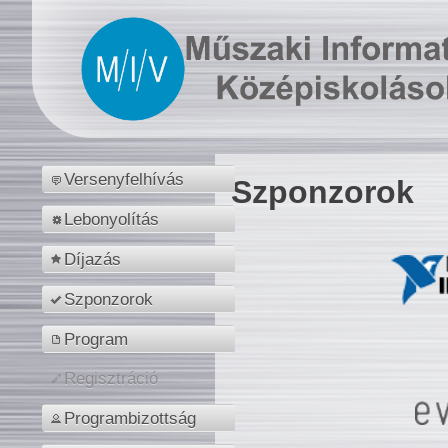
Versenyfelhívás
Szponzorok
Lebonyolítás
Díjazás
Szponzorok
Program
Regisztráció
Programbizottság