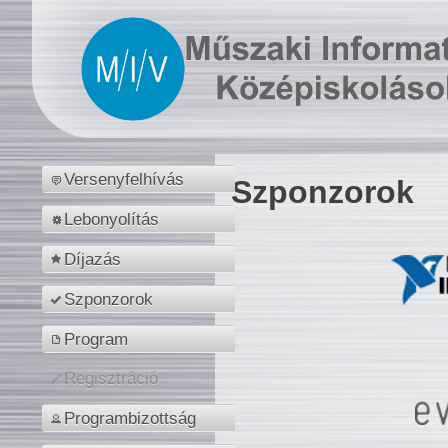
Versenyfelhívás
Szponzorok
Lebonyolítás
Díjazás
Szponzorok
Program
Regisztráció
Programbizottság