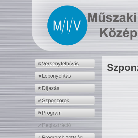
Versenyfelhívás
Szpon
Lebonyolítás
Díjazás
Szponzorok
Program
Regisztráció
Programbizottság