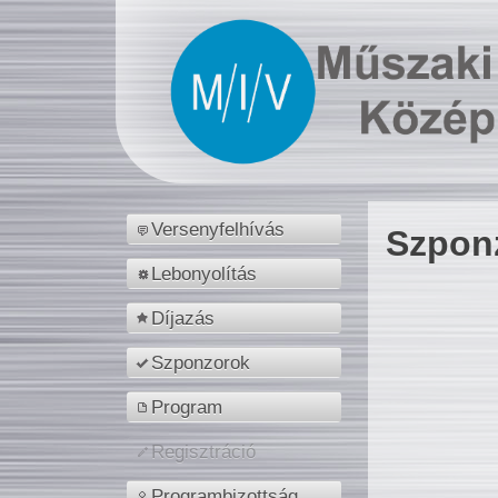
Versenyfelhívás
Szpon
Lebonyolítás
Díjazás
Szponzorok
Program
Regisztráció
Programbizottság