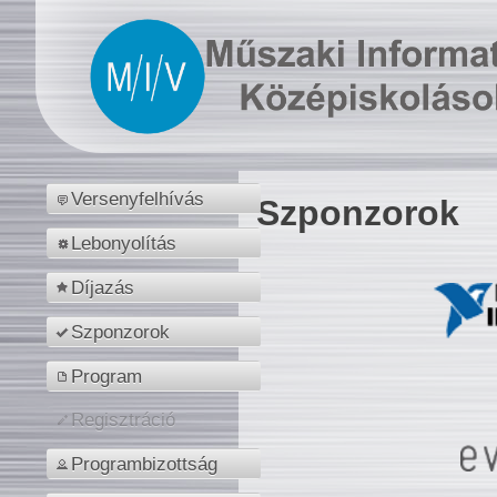
Versenyfelhívás
Szponzorok
Lebonyolítás
Díjazás
Szponzorok
Program
Regisztráció
Programbizottság