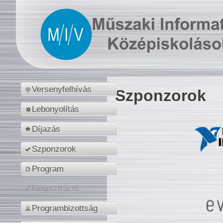
Versenyfelhívás
Szponzorok
Lebonyolítás
Díjazás
Szponzorok
Program
Regisztráció
Programbizottság