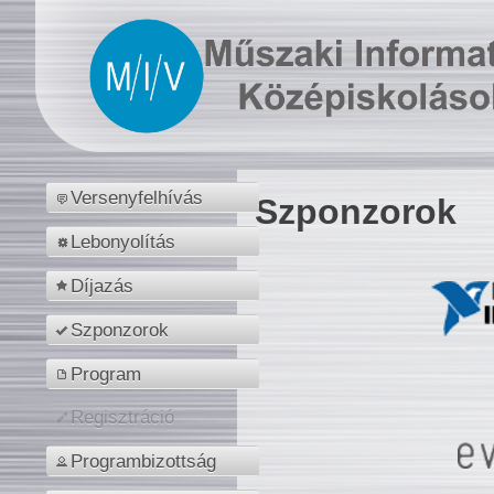
Versenyfelhívás
Szponzorok
Lebonyolítás
Díjazás
Szponzorok
Program
Regisztráció
Programbizottság