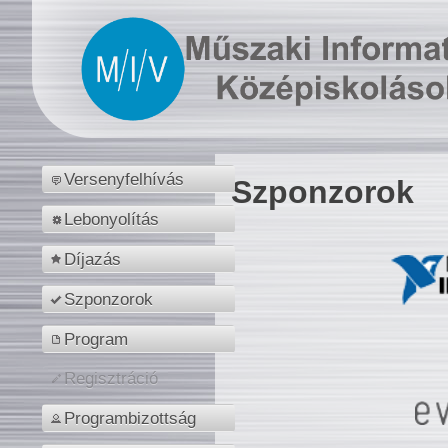
Versenyfelhívás
Szponzorok
Lebonyolítás
Díjazás
Szponzorok
Program
Regisztráció
Programbizottság