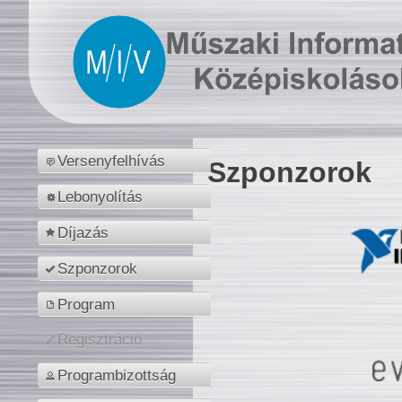
Versenyfelhívás
Szponzorok
Lebonyolítás
Díjazás
Szponzorok
Program
Regisztráció
Programbizottság