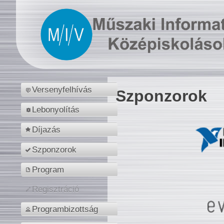
Versenyfelhívás
Szponzorok
Lebonyolítás
Díjazás
Szponzorok
Program
Regisztráció
Programbizottság