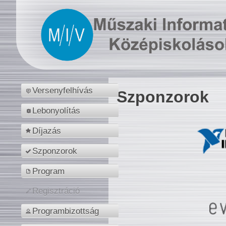
Versenyfelhívás
Szponzorok
Lebonyolítás
Díjazás
Szponzorok
Program
Regisztráció
Programbizottság