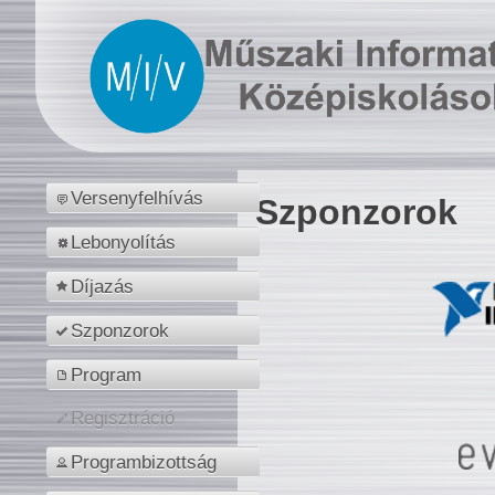
Versenyfelhívás
Szponzorok
Lebonyolítás
Díjazás
Szponzorok
Program
Regisztráció
Programbizottság