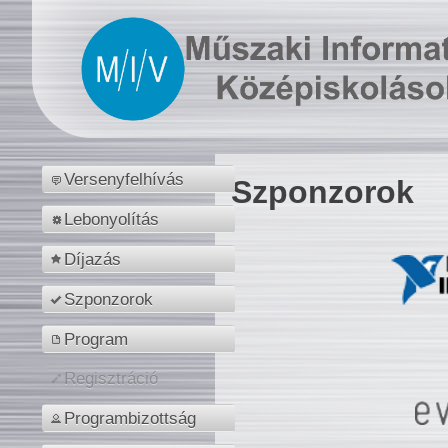
Versenyfelhívás
Szponzorok
Lebonyolítás
Díjazás
Szponzorok
Program
Regisztráció
Programbizottság