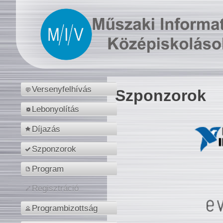
Versenyfelhívás
Szponzorok
Lebonyolítás
Díjazás
Szponzorok
Program
Regisztráció
Programbizottság