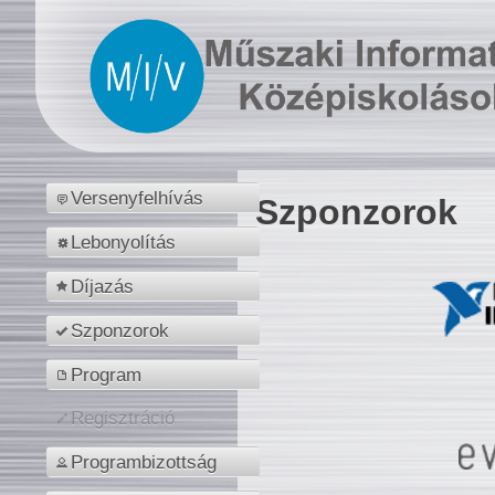
Versenyfelhívás
Szponzorok
Lebonyolítás
Díjazás
Szponzorok
Program
Regisztráció
Programbizottság