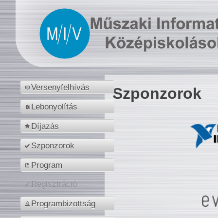
Versenyfelhívás
Szponzorok
Lebonyolítás
Díjazás
Szponzorok
Program
Regisztráció
Programbizottság