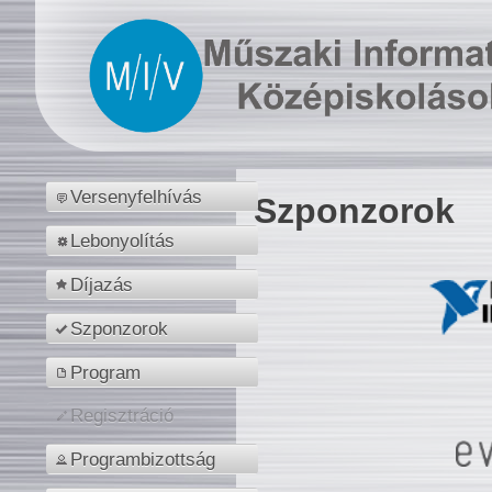
Versenyfelhívás
Szponzorok
Lebonyolítás
Díjazás
Szponzorok
Program
Regisztráció
Programbizottság