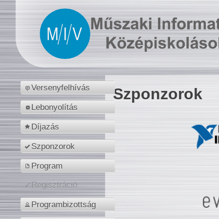
Versenyfelhívás
Szponzorok
Lebonyolítás
Díjazás
Szponzorok
Program
Regisztráció
Programbizottság