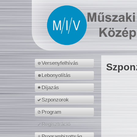
Versenyfelhívás
Szpon
Lebonyolítás
Díjazás
Szponzorok
Program
Regisztráció
Programbizottság