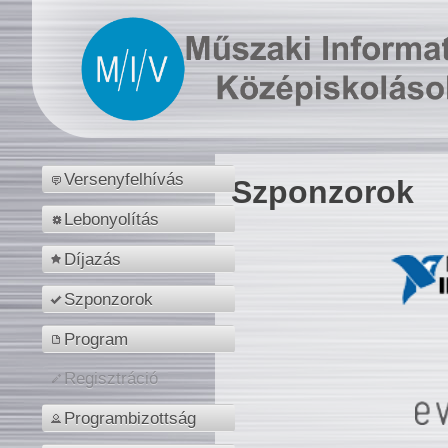
Versenyfelhívás
Szponzorok
Lebonyolítás
Díjazás
Szponzorok
Program
Regisztráció
Programbizottság