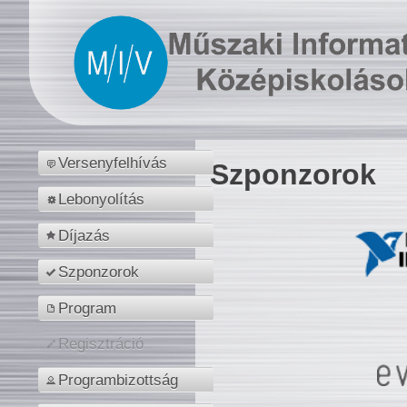
Versenyfelhívás
Szponzorok
Lebonyolítás
Díjazás
Szponzorok
Program
Regisztráció
Programbizottság