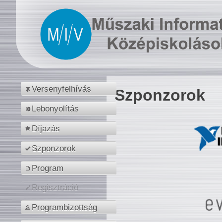
Versenyfelhívás
Szponzorok
Lebonyolítás
Díjazás
Szponzorok
Program
Regisztráció
Programbizottság