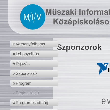
Versenyfelhívás
Szponzorok
Lebonyolítás
Díjazás
Szponzorok
Program
Regisztráció
Programbizottság