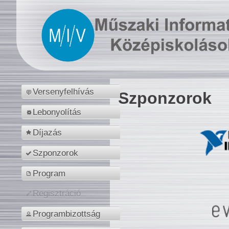
Versenyfelhívás
Szponzorok
Lebonyolítás
Díjazás
Szponzorok
Program
Regisztráció
Programbizottság