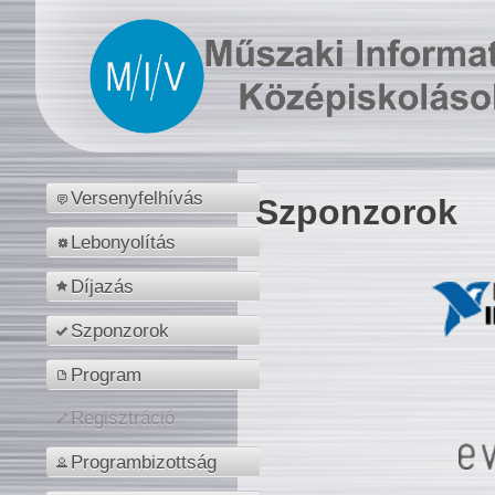
Versenyfelhívás
Szponzorok
Lebonyolítás
Díjazás
Szponzorok
Program
Regisztráció
Programbizottság