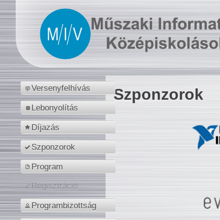
Versenyfelhívás
Szponzorok
Lebonyolítás
Díjazás
Szponzorok
Program
Regisztráció
Programbizottság