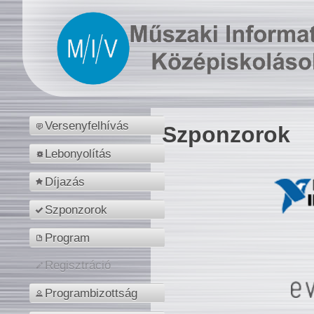
Versenyfelhívás
Szponzorok
Lebonyolítás
Díjazás
Szponzorok
Program
Regisztráció
Programbizottság