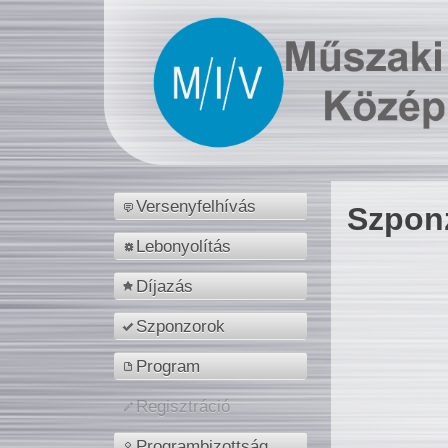
Versenyfelhívás
Szpon
Lebonyolítás
Díjazás
Szponzorok
Program
Regisztráció
Programbizottság