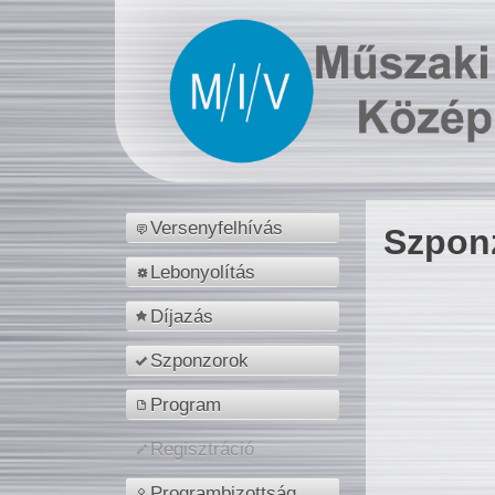
Versenyfelhívás
Szpon
Lebonyolítás
Díjazás
Szponzorok
Program
Regisztráció
Programbizottság